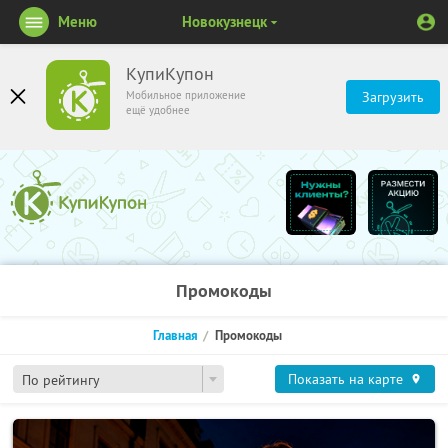
Меню
Новокузнецк
КупиКупон
Мобильное приложение
Загрузить
ещё удобнее
Промокоды
Главная
Промокоды
Показать на карте
По рейтингу