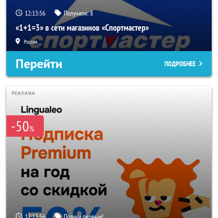
12:13:53
Получили:
8
«1+1=3» в сети магазинов «Спортмастер»
Россия
Перейти
ПОДРОБНЕЕ
-50
%
12:13:53
Получи первым!