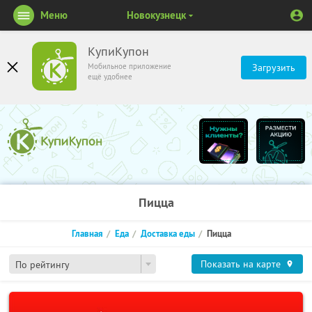
Меню
Новокузнецк
КупиКупон
Мобильное приложение
Загрузить
ещё удобнее
Пицца
Главная
Еда
Доставка еды
Пицца
Показать на карте
По рейтингу