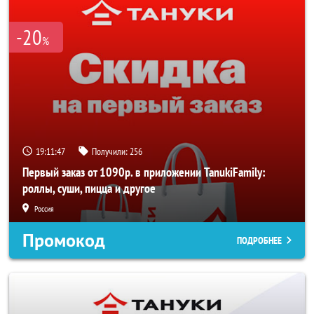
-20
%
19:11:47
Получили:
256
Первый заказ от 1090р. в приложении TanukiFamily:
роллы, суши, пицца и другое
Россия
Промокод
ПОДРОБНЕЕ