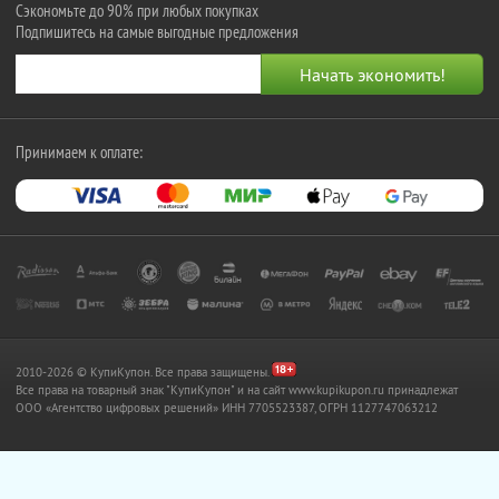
Сэкономьте до 90% при любых покупках
Подпишитесь на самые выгодные предложения
Принимаем к оплате:
2010-2026 © КупиКупон. Все права защищены.
Все права на товарный знак "КупиКупон" и на сайт www.kupikupon.ru принадлежат
OOO «Агентство цифровых решений» ИНН 7705523387, ОГРН 1127747063212