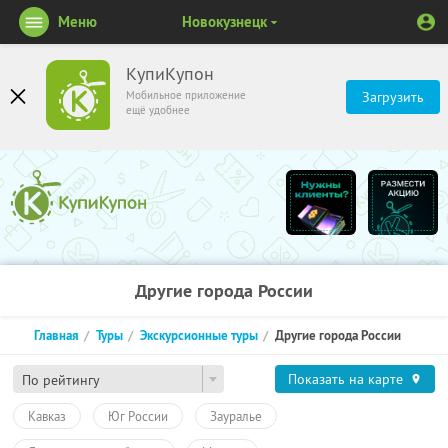
Меню
Новокузнецк
КупиКупон
Мобильное приложение
Загрузить
ещё удобнее
Другие города России
Главная
Туры
Экскурсионные туры
Другие города России
Показать на карте
По рейтингу
Кавказ
Юг России
Зауралье