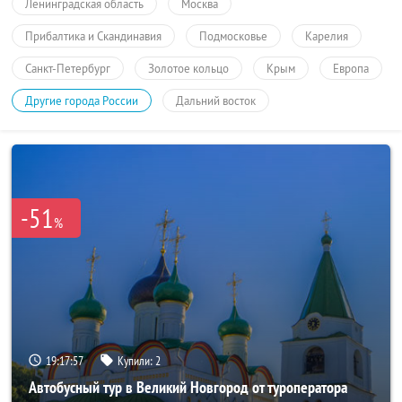
Ленинградская область
Москва
Прибалтика и Скандинавия
Подмосковье
Карелия
Санкт-Петербург
Золотое кольцо
Крым
Европа
Другие города России
Дальний восток
-51
%
19:17:57
Купили:
2
Автобусный тур в Великий Новгород от туроператора