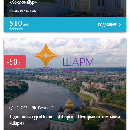
«ХохломаТур»
Сенная площадь
510
ПОДРОБНЕЕ
руб.
5190
руб.
-50
%
19:17:57
Купили:
12
1-дневный тур «Псков — Изборск — Печоры» от компании
«Шарм»