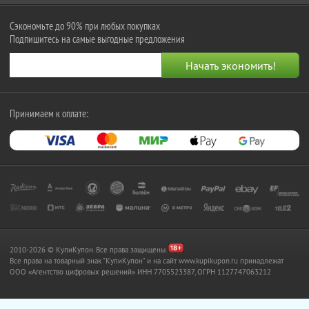
Сэкономьте до 90% при любых покупках
Подпишитесь на самые выгодные предложения
Принимаем к оплате:
2010-2026 © КупиКупон. Все права защищены.
Все права на товарный знак "КупиКупон" и на сайт www.kupikupon.ru принадлежат
OOO «Агентство цифровых решений» ИНН 7705523387, ОГРН 1127747063212