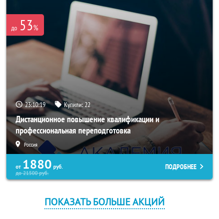
53
%
до
23:10:18
Купили:
22
Дистанционное повышение квалификации и
профессиональная переподготовка
Россия
1880
ПОДРОБНЕЕ
от
руб.
до
21500
руб.
ПОКАЗАТЬ БОЛЬШЕ АКЦИЙ