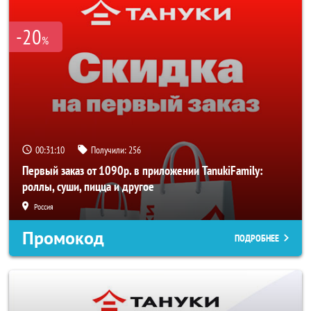
-20
%
00:31:10
Получили:
256
Первый заказ от 1090р. в приложении TanukiFamily:
роллы, суши, пицца и другое
Россия
Промокод
ПОДРОБНЕЕ