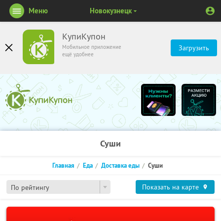
Меню
Новокузнецк
КупиКупон
Мобильное приложение
Загрузить
ещё удобнее
Суши
Главная
Еда
Доставка еды
Суши
Показать на карте
По рейтингу