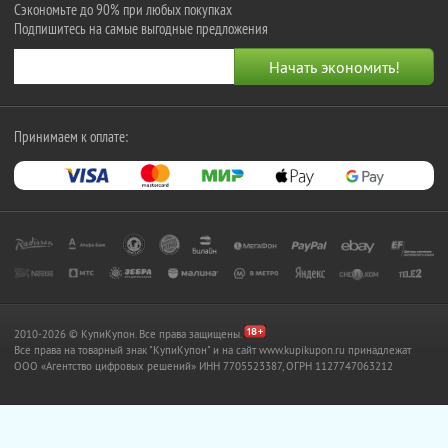
Сэкономьте до 90% при любых покупках
Подпишитесь на самые выгодные предложения
Принимаем к оплате:
2010-2026 © КупиКупон. Все права защищены.
Все права на товарный знак "КупиКупон" и на сайт www.kupikupon.ru принадлежат
OOO «Агентство цифровых решений» ИНН 7705523387, ОГРН 1127747063212