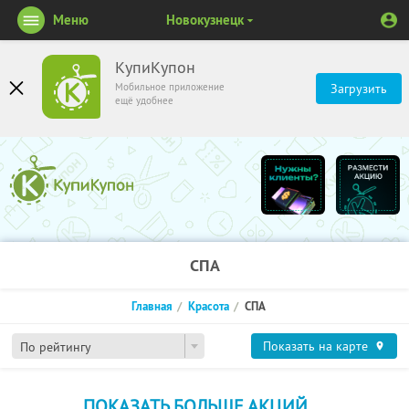
Меню
Новокузнецк
КупиКупон
Мобильное приложение
Загрузить
ещё удобнее
СПА
Главная
Красота
СПА
Показать на карте
По рейтингу
ПОКАЗАТЬ БОЛЬШЕ АКЦИЙ