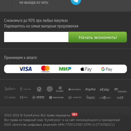
не выходя из чата:
Сэкономьте до 90% при любых покупках
Подпишитесь на самые выгодные предложения
Принимаем к оплате:
2010-2026 © КупиКупон. Все права защищены.
Все права на товарный знак "КупиКупон" и на сайт www.kupikupon.ru принадлежат
OOO «Агентство цифровых решений» ИНН 7705523387, ОГРН 1127747063212