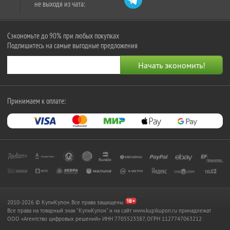
не выходя из чата:
Сэкономьте до 90% при любых покупках
Подпишитесь на самые выгодные предложения
Принимаем к оплате:
2010-2026 © КупиКупон. Все права защищены.
Все права на товарный знак "КупиКупон" и на сайт www.kupikupon.ru принадлежат
OOO «Агентство цифровых решений» ИНН 7705523387, ОГРН 1127747063212