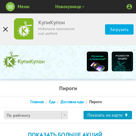
Меню
Новокузнецк
КупиКупон
Мобильное приложение
Загрузить
ещё удобнее
Пироги
Главная
Еда
Доставка еды
Пироги
Показать на карте
По рейтингу
ПОКАЗАТЬ БОЛЬШЕ АКЦИЙ