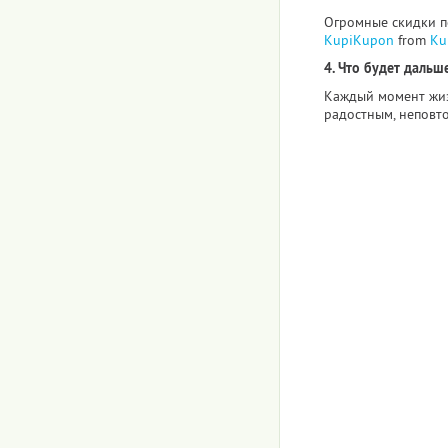
Огромные скидки по
KupiKupon
from
Ku
4. Что будет дальше
Каждый момент жиз
радостным, неповт