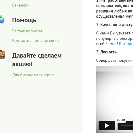
1. Мы работаем вм
Вакансии
пользователя, поэт
решении любых воп
осуществления меч
Помощь
2. Качество и досту
Частые вопросы
С нами Вы узнаете 
популярные рестора
Контактная информация
всей семьи!
Вот пр
3. Легкость.
Давайте сделаем
Совершать покупки 
акцию!
Для бизнес-партнеров