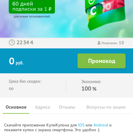
10
:
:
Получили:
0
руб.
Цена без скидки:
Экономия:
∞
100
%
Основное
Адреса
Отзывы
Вопросы по акции
Скачайте приложение КупиКупона для
IOS
или
Android
и
покажите купон с экрана смартфона. Это удобно :)