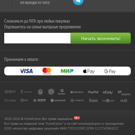
не выходя из чата:
Сэкономьте до 90% при любых покупках
Подпишитесь на самые выгодные предложения
Принимаем к оплате:
2010-2026 © КупиКупон. Все права защищены.
Все права на товарный знак "КупиКупон" и на сайт www.kupikupon.ru принадлежат
OOO «Агентство цифровых решений» ИНН 7705523387, ОГРН 1127747063212