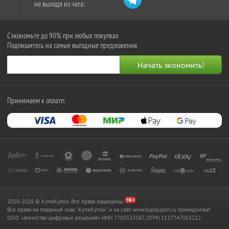
не выходя из чата:
Сэкономьте до 90% при любых покупках
Подпишитесь на самые выгодные предложения
Принимаем к оплате:
2010-2026 © КупиКупон. Все права защищены.
Все права на товарный знак "КупиКупон" и на сайт www.kupikupon.ru принадлежат
OOO «Агентство цифровых решений» ИНН 7705523387, ОГРН 1127747063212