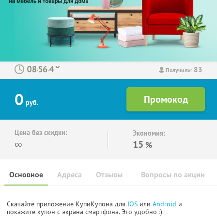
83
:
:
Получили:
0
руб.
Цена без скидки:
Экономия:
∞
15
%
Основное
Адреса
Отзывы
Вопросы по акции
Скачайте приложение КупиКупона для
IOS
или
Android
и
покажите купон с экрана смартфона. Это удобно :)