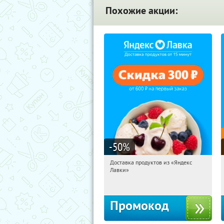
Похожие акции:
-50
%
Доставка продуктов из «Яндекс
20:28:27
Получили:
5
Лавки»
Россия
Промокод