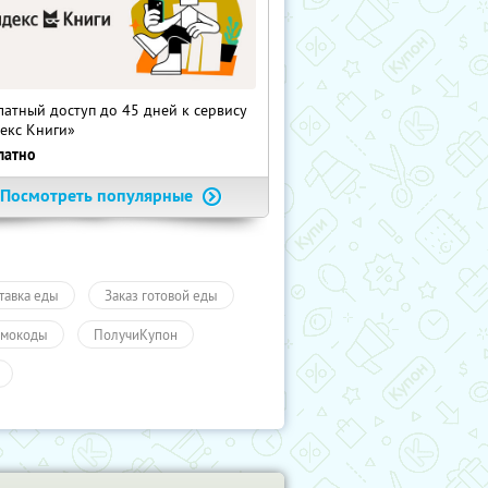
латный доступ до 45 дней к сервису
екс Книги»
латно
Посмотреть популярные
тавка еды
Заказ готовой еды
мокоды
ПолучиКупон