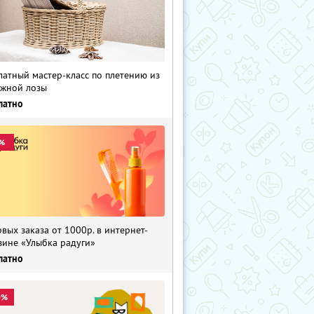
латный мастер-класс по плетению из
жной лозы
латно
%
рвых заказа от 1000р. в интернет-
зине «Улыбка радуги»
латно
0%