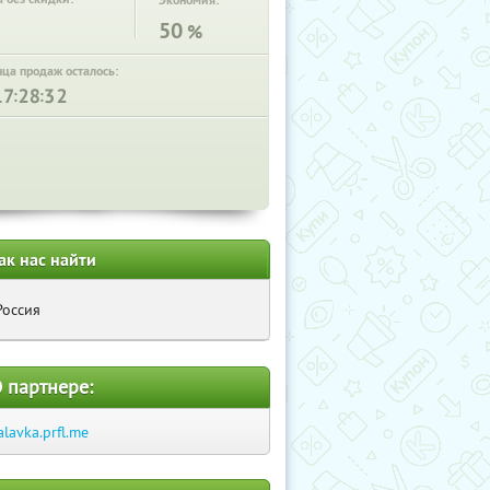
Экономия:
50
%
нца продаж осталось:
:
:
ак нас найти
Россия
 партнере:
alavka.prfl.me