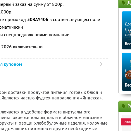
Д
ервый заказ на сумму от 800р.
1000р.
ите промокод
50RAY406
в соответствующем поле
Дос
томатически
Лав
ими спецпредложениями компании
сер
Бе
а 2026 включительно
ся купоном
Дос
Ла
Бе
рой доставки продуктов питания, готовых блюд и
 Является частью фудтех-направления «Яндекса».
Р
ключается в удобстве формата виртуального
влены такие же товары, как и в обычном магазине
-10
 фрукты и овощи, хлебобулочные изделия, молочные
для домашних питомцев и другие необходимые