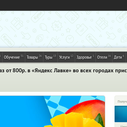
1
31
26
13
12
1
16
6
Обучение
Товары
Туры
Услуги
Здоровье
Отели
Дети
з от 800р. в «Яндекс Лавке» во всех городах прис
Получ
Цена