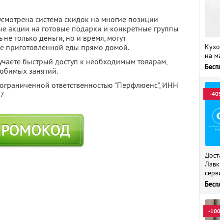
усмотрена система скидок на многие позиции
ые акции на готовые подарки и конкретные группы
 не только деньги, но и время, могут
Кухо
уже приготовленной еды прямо домой.
на м
учаете быстрый доступ к необходимым товарам,
Бесп
любимых занятий.
 ограниченной ответственностью "Перфлюенс",
ИНН
57
-40
ПРОМОКОД
Дост
Лавк
серв
Бесп
-10