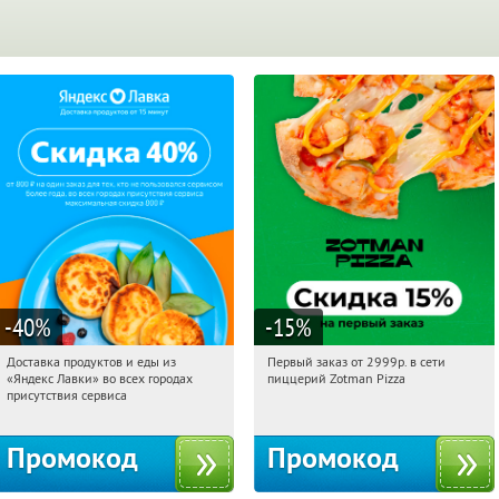
-40
%
-15
%
Доставка продуктов и еды из
Первый заказ от 2999р. в сети
20:28:27
Получили:
38
20:28:27
Получили:
43
«Яндекс Лавки» во всех городах
пиццерий Zotman Pizza
Россия
Россия
присутствия сервиса
Промокод
Промокод