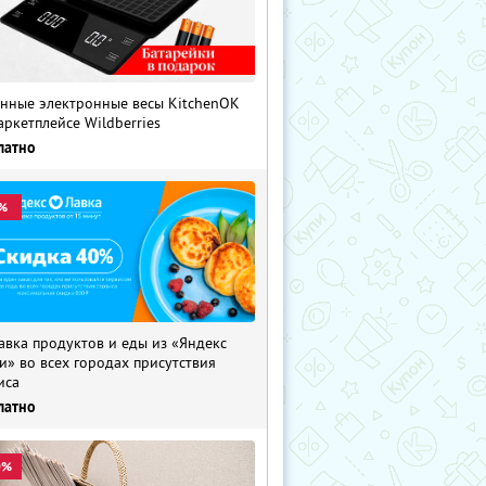
нные электронные весы KitchenOK
аркетплейсе Wildberries
латно
%
авка продуктов и еды из «Яндекс
и» во всех городах присутствия
иса
латно
0%