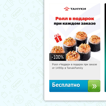
-100
%
Ролл «Чеддер» в подарок при заказе
20:28:27
Получили:
108
от 1490р. в TanukiFamily
Россия
Бесплатно