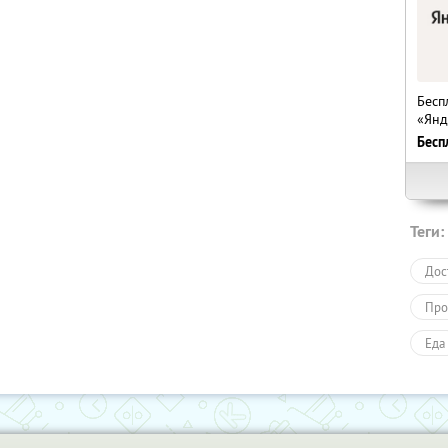
Бесп
«Янд
Бесп
Теги:
Дос
Про
Еда