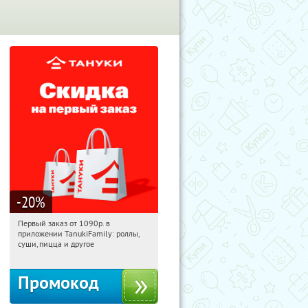
-20
%
Первый заказ от 1090р. в
20:28:27
Получили:
256
приложении TanukiFamily: роллы,
Россия
суши, пицца и другое
Промокод