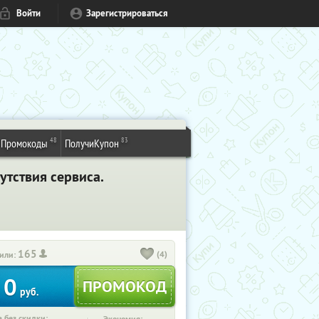
Войти
Зарегистрироваться
48
83
Промокоды
ПолучиКупон
утствия сервиса.
165
(4)
или:
0
руб.
 без скидки: