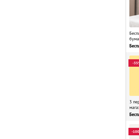
Бесп
бума
Бесп
-35
3 пе
мага
Бесп
-10