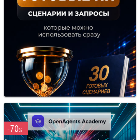
-70
%