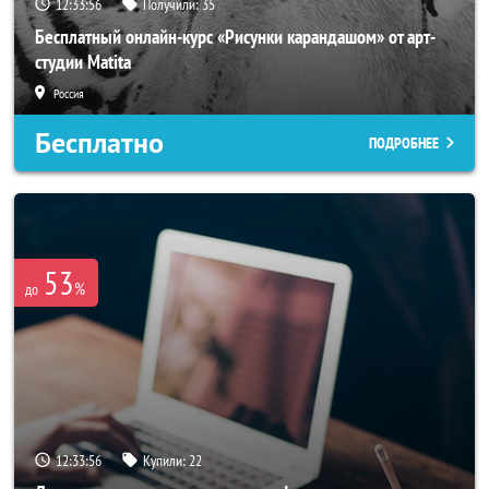
12:33:54
Получили:
35
Бесплатный онлайн-курс «Рисунки карандашом» от арт-
студии Matita
Россия
Бесплатно
ПОДРОБНЕЕ
53
%
до
12:33:54
Купили:
22