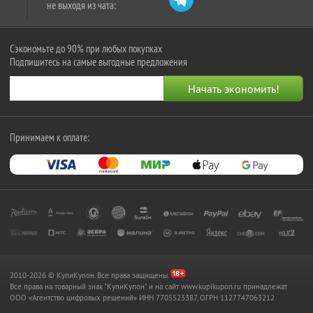
не выходя из чата:
Сэкономьте до 90% при любых покупках
Подпишитесь на самые выгодные предложения
Принимаем к оплате:
2010-2026 © КупиКупон. Все права защищены.
Все права на товарный знак "КупиКупон" и на сайт www.kupikupon.ru принадлежат
OOO «Агентство цифровых решений» ИНН 7705523387, ОГРН 1127747063212