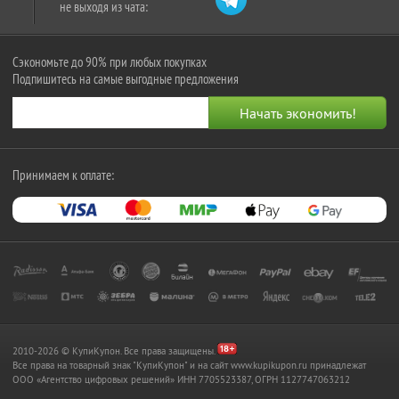
не выходя из чата:
Сэкономьте до 90% при любых покупках
Подпишитесь на самые выгодные предложения
Принимаем к оплате:
2010-2026 © КупиКупон. Все права защищены.
Все права на товарный знак "КупиКупон" и на сайт www.kupikupon.ru принадлежат
OOO «Агентство цифровых решений» ИНН 7705523387, ОГРН 1127747063212