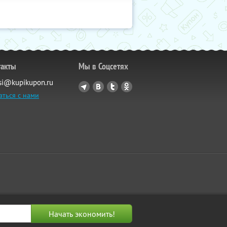
такты
Мы в Соцсетях
si@kupikupon.ru
аться с нами