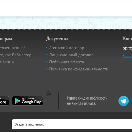
тнёрам
Документы
Кон
елаем акцию!
Агентский договор
spro
е, как Вебмастер
Лицензионный договор
Связ
е акции
Публичная оферта
Политика конфиденциальности
Ищите скидки поблизости,
не выходя из чата: