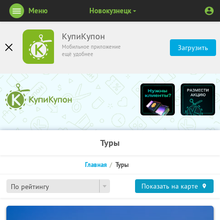
Меню
Новокузнецк
КупиКупон
Мобильное приложение
Загрузить
ещё удобнее
Туры
Главная
Туры
Показать на карте
По рейтингу