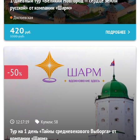
1-дневный тур «Великий Новгород — сердце земли
русской» от компании «Шарм»
Достоевская
420
ПОДРОБНЕЕ
руб.
3300
руб.
-50
%
12:17:18
Купили:
58
Тур на 1 день «Тайны средневекового Выборга» от
компании «Шарм»