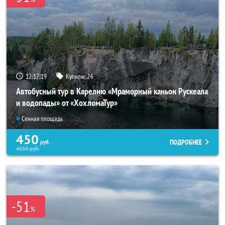
12:17:18
Купили:
24
Автобусный тур в Карелию «Мраморный каньон Рускеала
и водопады» от «ХохломаТур»
Сенная площадь
450
ПОДРОБНЕЕ
руб.
4550
руб.
-51
%