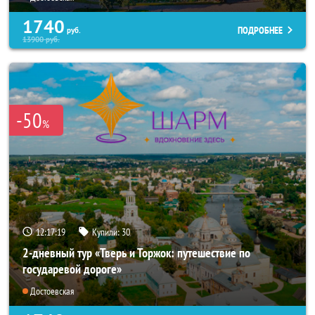
1740
ПОДРОБНЕЕ
руб.
13900
руб.
-50
%
12:17:18
Купили:
30
2-дневный тур «Тверь и Торжок: путешествие по
государевой дороге»
Достоевская