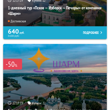
12:17:18
Купили:
12
1-дневный тур «Псков — Изборск — Печоры» от компании
«Шарм»
Достоевская
640
ПОДРОБНЕЕ
руб.
5100
руб.
-50
%
12:17:18
Купили:
22