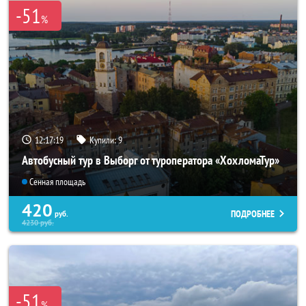
-51
%
12:17:18
Купили:
9
Автобусный тур в Выборг от туроператора «ХохломаТур»
Сенная площадь
420
ПОДРОБНЕЕ
руб.
4230
руб.
-51
%