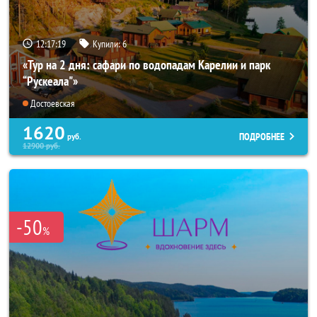
12:17:18
Купили:
6
«Тур на 2 дня: сафари по водопадам Карелии и парк
“Рускеала"»
Достоевская
1620
ПОДРОБНЕЕ
руб.
12900
руб.
-50
%