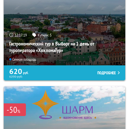
12:17:18
Купили:
5
Гастрономический тур в Выборг на 1 день от
туроператора «ХохломаТур»
Сенная площадь
620
ПОДРОБНЕЕ
руб.
6290
руб.
-50
%