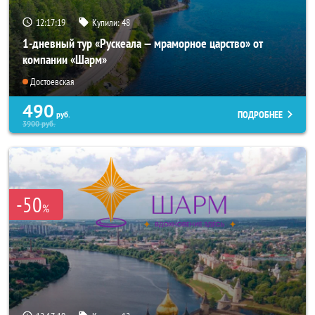
12:17:18
Купили:
48
1-дневный тур «Рускеала — мраморное царство» от
компании «Шарм»
Достоевская
490
ПОДРОБНЕЕ
руб.
3900
руб.
-50
%