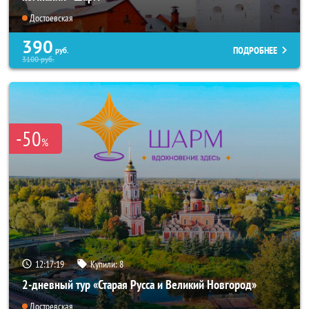
Достоевская
390
ПОДРОБНЕЕ
руб.
3100
руб.
-50
%
12:17:18
Купили:
8
2-дневный тур «Старая Русса и Великий Новгород»
Достоевская