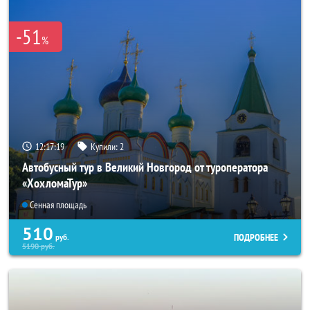
-51
%
12:17:18
Купили:
2
Автобусный тур в Великий Новгород от туроператора
«ХохломаТур»
Сенная площадь
510
ПОДРОБНЕЕ
руб.
5190
руб.