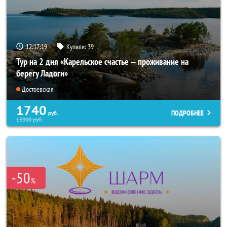
12:17:18
Купили:
39
Тур на 2 дня «Карельское счастье — проживание на
берегу Ладоги»
Достоевская
1740
ПОДРОБНЕЕ
руб.
13900
руб.
-50
%