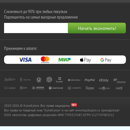
Сэкономьте до 90% при любых покупках
Подпишитесь на самые выгодные предложения
Принимаем к оплате:
2010-2026 © КупиКупон. Все права защищены.
Все права на товарный знак "КупиКупон" и на сайт www.kupikupon.ru принадлежат
OOO «Агентство цифровых решений» ИНН 7705523387, ОГРН 1127747063212