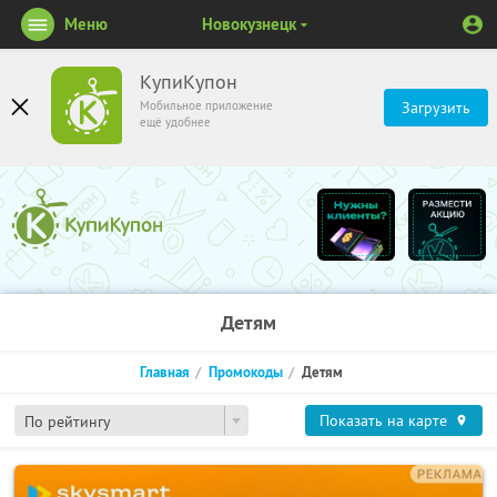
Меню
Новокузнецк
КупиКупон
Мобильное приложение
Загрузить
ещё удобнее
Детям
Главная
Промокоды
Детям
Показать на карте
По рейтингу