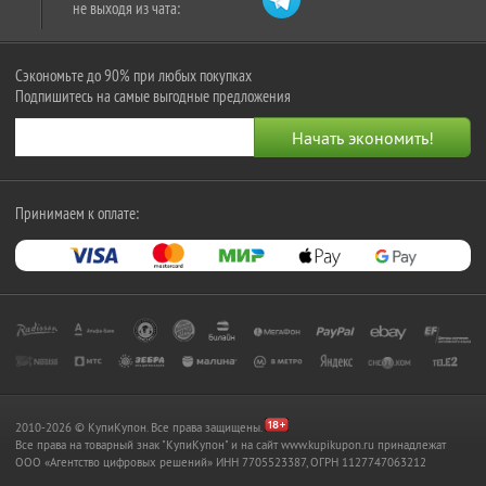
не выходя из чата:
Сэкономьте до 90% при любых покупках
Подпишитесь на самые выгодные предложения
Принимаем к оплате:
2010-2026 © КупиКупон. Все права защищены.
Все права на товарный знак "КупиКупон" и на сайт www.kupikupon.ru принадлежат
OOO «Агентство цифровых решений» ИНН 7705523387, ОГРН 1127747063212