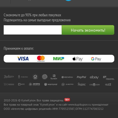
Сэкономьте до 90% при любых покупках
Подпишитесь на самые выгодные предложения
Принимаем к оплате:
2010-2026 © КупиКупон. Все права защищены.
Все права на товарный знак "КупиКупон" и на сайт www.kupikupon.ru принадлежат
OOO «Агентство цифровых решений» ИНН 7705523387, ОГРН 1127747063212