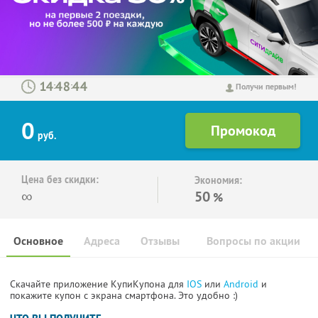
:
:
Получи первым!
0
руб.
Цена без скидки:
Экономия:
∞
50
%
Основное
Адреса
Отзывы
Вопросы по акции
Скачайте приложение КупиКупона для
IOS
или
Android
и
покажите купон с экрана смартфона. Это удобно :)