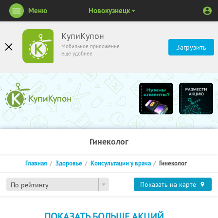
Меню
Новокузнецк
КупиКупон
Мобильное приложение
Загрузить
ещё удобнее
Гинеколог
Главная
Здоровье
Консультации у врача
Гинеколог
Показать на карте
По рейтингу
ПОКАЗАТЬ БОЛЬШЕ АКЦИЙ