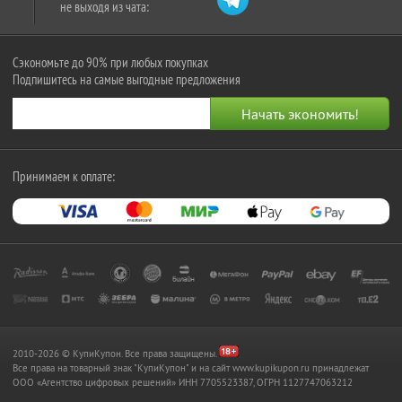
не выходя из чата:
Сэкономьте до 90% при любых покупках
Подпишитесь на самые выгодные предложения
Принимаем к оплате:
2010-2026 © КупиКупон. Все права защищены.
Все права на товарный знак "КупиКупон" и на сайт www.kupikupon.ru принадлежат
OOO «Агентство цифровых решений» ИНН 7705523387, ОГРН 1127747063212