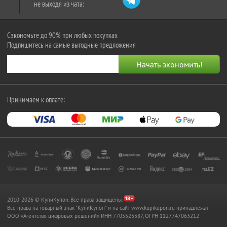
не выходя из чата:
Сэкономьте до 90% при любых покупках
Подпишитесь на самые выгодные предложения
Принимаем к оплате:
2010-2026 © КупиКупон. Все права защищены.
Все права на товарный знак "КупиКупон" и на сайт www.kupikupon.ru принадлежат
OOO «Агентство цифровых решений» ИНН 7705523387, ОГРН 1127747063212