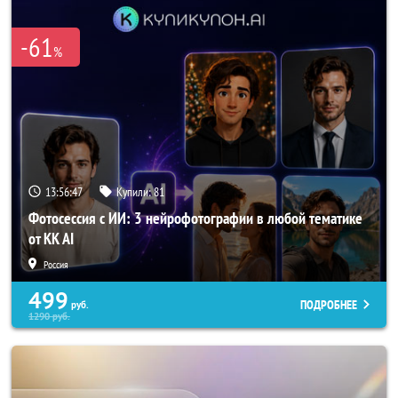
-61
%
13:56:47
Купили:
81
Фотосессия с ИИ: 3 нейрофотографии в любой тематике
от KK AI
Россия
499
ПОДРОБНЕЕ
руб.
1290
руб.