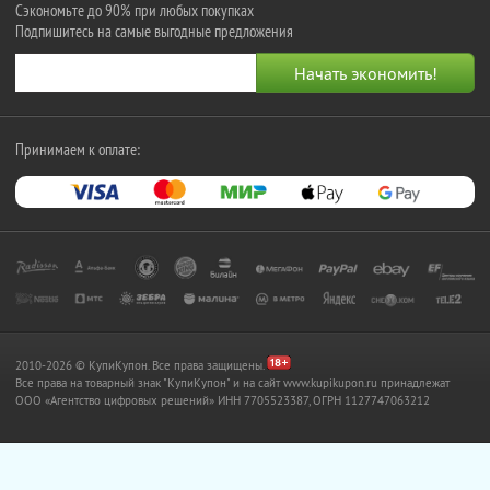
Сэкономьте до 90% при любых покупках
Подпишитесь на самые выгодные предложения
Принимаем к оплате:
2010-2026 © КупиКупон. Все права защищены.
Все права на товарный знак "КупиКупон" и на сайт www.kupikupon.ru принадлежат
OOO «Агентство цифровых решений» ИНН 7705523387, ОГРН 1127747063212