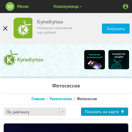
Меню
Новокузнецк
КупиКупон
Мобильное приложение
Загрузить
ещё удобнее
Фотосессия
Главная
Развлечения
Фотосессия
Показать на карте
По рейтингу