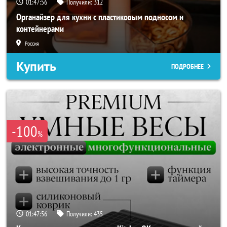
01:47:54
Получили:
312
Органайзер для кухни с пластиковым подносом и
контейнерами
Россия
Купить
ПОДРОБНЕЕ
-100
%
01:47:54
Получили:
435