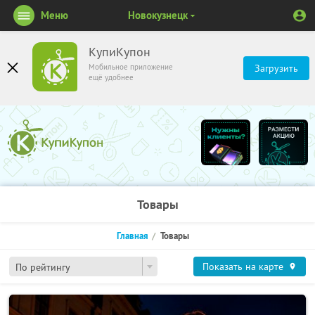
Меню
Новокузнецк
КупиКупон
Мобильное приложение
Загрузить
ещё удобнее
Товары
Главная
Товары
Показать на карте
По рейтингу