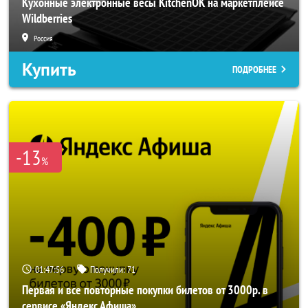
Кухонные электронные весы KitchenOK на маркетплейсе
Wildberries
Россия
Купить
ПОДРОБНЕЕ
-13
%
01:47:54
Получили:
71
Первая и все повторные покупки билетов от 3000р. в
сервисе «Яндекс Афиша»