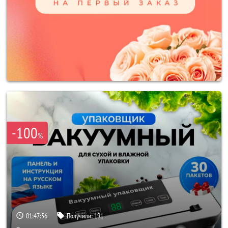
-100
%
01:47:54
Получили:
191