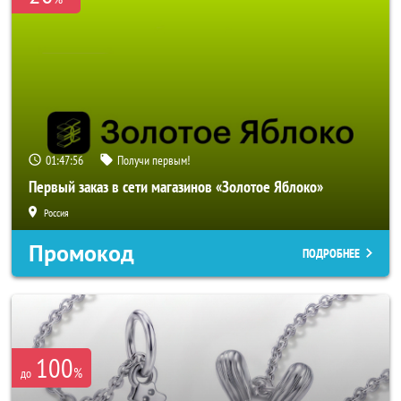
01:47:54
Получи первым!
Первый заказ в сети магазинов «Золотое Яблоко»
Россия
Промокод
ПОДРОБНЕЕ
100
%
до