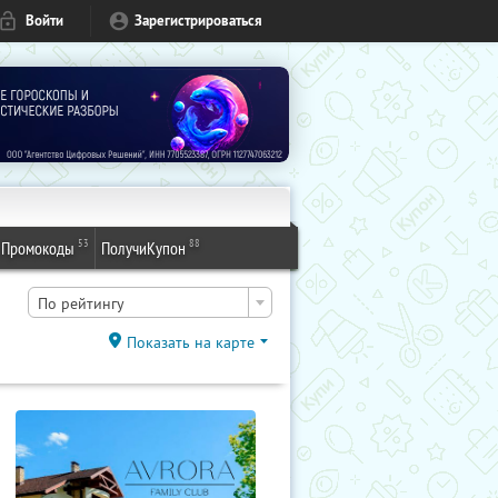
Войти
Зарегистрироваться
53
88
Промокоды
ПолучиКупон
По рейтингу
Показать на карте