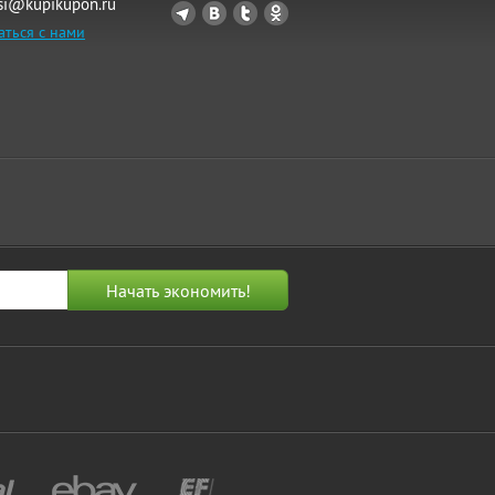
si@kupikupon.ru
аться с нами