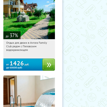
37
%
до
Отдых для двоих в Avrora Family
12:16:22
Купили:
12
Club рядом с Пяловским
Московская обл., Мытищинский р-н,
водохранилищем
д. Степаньково, ул. Рождественская, д.
25
1426
от
руб.
до
60600
руб.