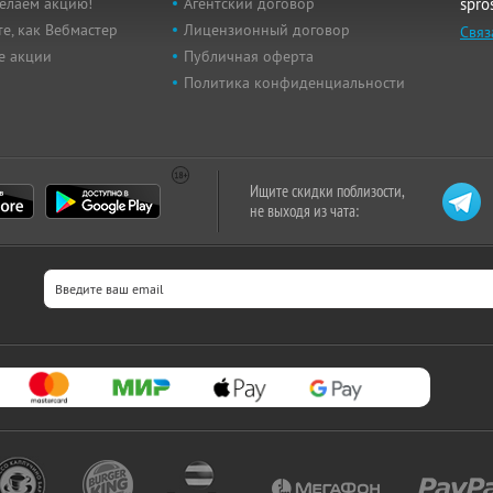
елаем акцию!
Агентский договор
spro
е, как Вебмастер
Лицензионный договор
Связ
е акции
Публичная оферта
Политика конфиденциальности
Ищите скидки поблизости,
не выходя из чата: