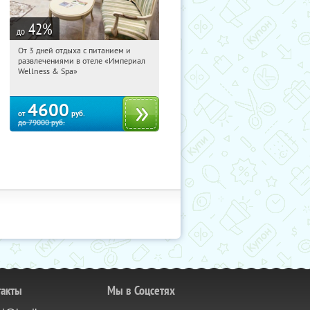
42
%
до
От 3 дней отдыха с питанием и
12:16:22
Купили:
114
развлечениями в отеле «Империал
Калужская обл., г. Обнинск, Киевское
Wellness & Spa»
ш., д. 11А
4600
от
руб.
до
79000
руб.
такты
Мы в Соцсетях