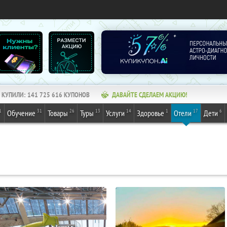
КУПИЛИ:
141 725 616
КУПОНОВ
ДАВАЙТЕ СДЕЛАЕМ АКЦИЮ!
1
31
26
13
14
1
17
6
Обучение
Товары
Туры
Услуги
Здоровье
Отели
Дети