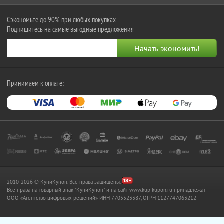
Сэкономьте до 90% при любых покупках
Подпишитесь на самые выгодные предложения
Принимаем к оплате:
2010-2026 © КупиКупон. Все права защищены.
Все права на товарный знак "КупиКупон" и на сайт www.kupikupon.ru принадлежат
OOO «Агентство цифровых решений» ИНН 7705523387, ОГРН 1127747063212