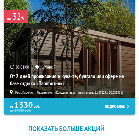
32
%
до
08:00:59
Купили:
7
От 2 дней проживания в куваксе, бунгало или сфере на
базе отдыха «Папоротник»
Респ. Карелия, г. Лахденпохья (Координаты для навигатора: 61.576291, 30.033301)
1330
ПОДРОБНЕЕ
от
руб.
до
17880
руб.
ПОКАЗАТЬ БОЛЬШЕ АКЦИЙ