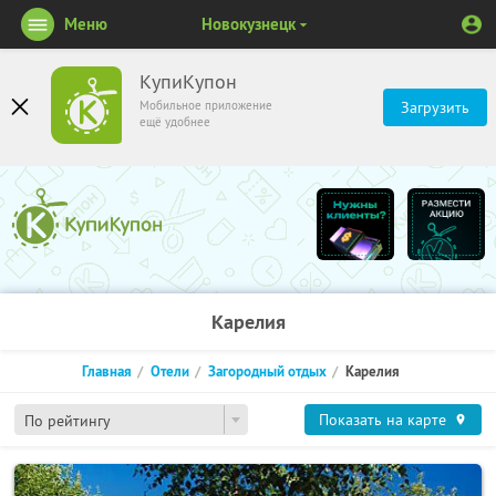
Меню
Новокузнецк
КупиКупон
Мобильное приложение
Загрузить
ещё удобнее
Карелия
Главная
Отели
Загородный отдых
Карелия
Показать на карте
По рейтингу