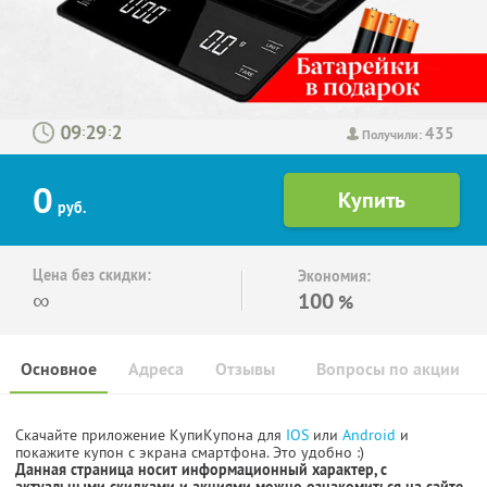
435
:
:
Получили:
0
руб.
Цена без скидки:
Экономия:
∞
100
%
Основное
Адреса
Отзывы
Вопросы по акции
Скачайте приложение КупиКупона для
IOS
или
Android
и
покажите купон с экрана смартфона. Это удобно :)
Данная страница носит информационный характер, с