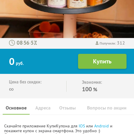
312
:
:
Получили:
0
руб.
Цена без скидки:
Экономия:
∞
100
%
Основное
Адреса
Отзывы
Вопросы по акции
Скачайте приложение КупиКупона для
IOS
или
Android
и
покажите купон с экрана смартфона. Это удобно :)