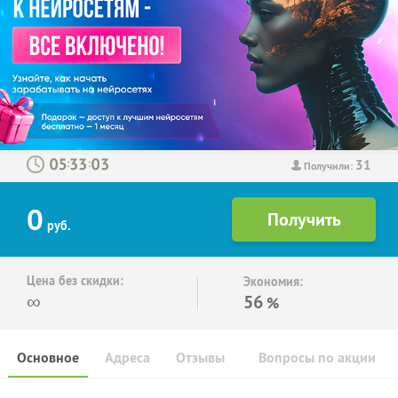
31
:
:
Получили:
0
руб.
Цена без скидки:
Экономия:
∞
56
%
Основное
Адреса
Отзывы
Вопросы по акции