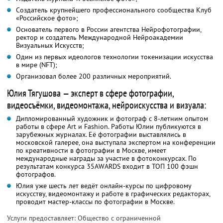
Создатель крупнейшего профессионального сообщества Клуб
«Российское фото»;
Основатель первого в России агентства Нейрофотографии,
ректор и создатель Международной Нейроакадемии
Визуальных Искусств;
Один из первых идеологов технологии токенизации искусства
в мире (NFT);
Организовал более 200 различных мероприятий.
Юлия Тягушова — эксперт в сфере фотографии,
видеосъёмки, видеомонтажа, нейроискусства и визуала:
Дипломированный художник и фотограф с 8-летним опытом
работы в сфере Art и Fashion. Работы Юлии публикуются в
зарубежных журналах. Её фотографии выставлялись в
московской галерее, она выступала экспертом на конференции
по креативности в фотографии в Москве, имеет
международные награды за участие в фотоконкурсах. По
результатам конкурса 35AWARDS входит в ТОП 100 фэшн
фотографов.
Юлия уже шесть лет ведёт онлайн-курсы по цифровому
искусству, видеомонтажу и работе в графических редакторах,
проводит мастер-классы по фотографии в Москве.
Услуги предоставляет: Общество с ограниченной