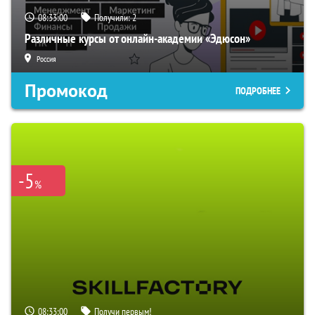
08:32:59
Получили:
2
Различные курсы от онлайн-академии «Эдюсон»
Россия
Промокод
ПОДРОБНЕЕ
-5
%
08:32:59
Получи первым!