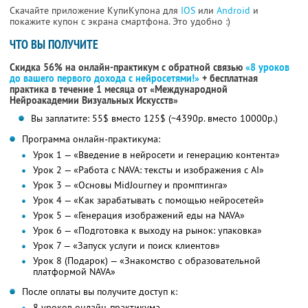
Скачайте приложение КупиКупона для
IOS
или
Android
и
покажите купон с экрана смартфона. Это удобно :)
ЧТО ВЫ ПОЛУЧИТЕ
Скидка 56% на онлайн-практикум с обратной связью
«8 уроков
до вашего первого дохода с нейросетями!»
+ бесплатная
практика в течение 1 месяца от «Международной
Нейроакадемии Визуальных Искусств»
Вы заплатите: 55$ вместо 125$ (~4390р. вместо 10000р.)
Программа онлайн-практикума:
Урок 1 — «Введение в нейросети и генерацию контента»
Урок 2 — «Работа с NAVA: тексты и изображения с AI»
Урок 3 — «Основы MidJourney и промптинга»
Урок 4 — «Как зарабатывать с помощью нейросетей»
Урок 5 — «Генерация изображений еды на NAVA»
Урок 6 — «Подготовка к выходу на рынок: упаковка»
Урок 7 — «Запуск услуги и поиск клиентов»
Урок 8 (Подарок) — «Знакомство с образовательной
платформой NAVA»
После оплаты вы получите доступ к:
8 уроков онлайн-практикума