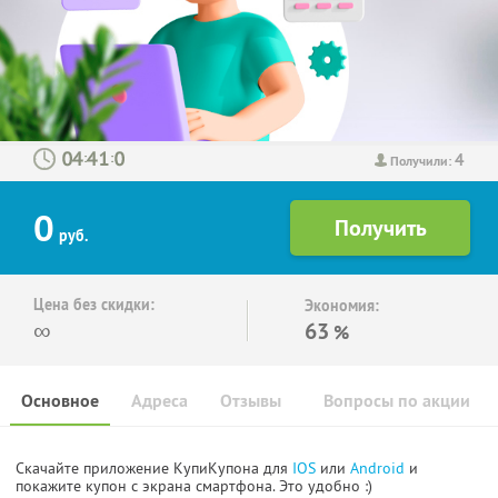
4
:
:
Получили:
0
руб.
Цена без скидки:
Экономия:
∞
63
%
Основное
Адреса
Отзывы
Вопросы по акции
Скачайте приложение КупиКупона для
IOS
или
Android
и
покажите купон с экрана смартфона. Это удобно :)