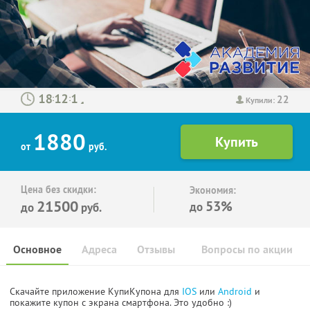
22
:
:
Купили:
1880
от
руб.
Цена без скидки:
Экономия:
21500
53%
до
до
руб.
Основное
Адреса
Отзывы
Вопросы по акции
Скачайте приложение КупиКупона для
IOS
или
Android
и
покажите купон с экрана смартфона. Это удобно :)