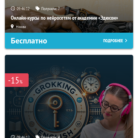
09:46:11
Получили:
7
Онлайн-курсы по нейросетям от академии «Эдюсон»
Москва
Бесплатно
ПОДРОБНЕЕ
-15
%
09:46:11
Получили:
4