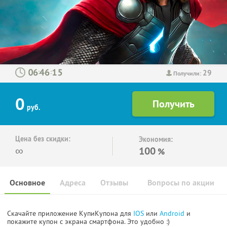
29
:
:
Получили:
0
руб.
Цена без скидки:
Экономия:
∞
100
%
Основное
Адреса
Отзывы
Вопросы по акции
Скачайте приложение КупиКупона для
IOS
или
Android
и
покажите купон с экрана смартфона. Это удобно :)