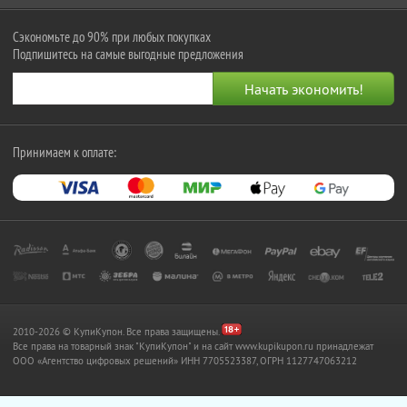
Сэкономьте до 90% при любых покупках
Подпишитесь на самые выгодные предложения
Принимаем к оплате:
2010-2026 © КупиКупон. Все права защищены.
Все права на товарный знак "КупиКупон" и на сайт www.kupikupon.ru принадлежат
OOO «Агентство цифровых решений» ИНН 7705523387, ОГРН 1127747063212