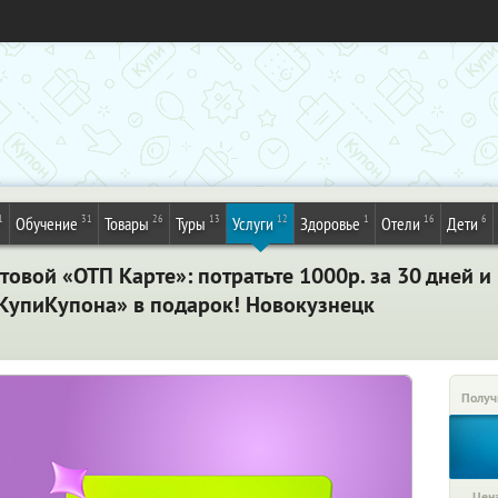
1
31
26
13
12
1
16
6
Обучение
Товары
Туры
Услуги
Здоровье
Отели
Дети
товой «ОТП Карте»: потратьте 1000р. за 30 дней и
«КупиКупона» в подарок! Новокузнецк
Получ
Цена