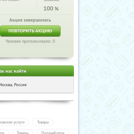
Экономия:
100
%
Акция завершилась
ПОВТОРИТЬ АКЦИЮ
Человек проголосовало: 0
ак нас найти
Москва, Россия
ковские услуги
Товары
уги
Товары
ПолучиКупон