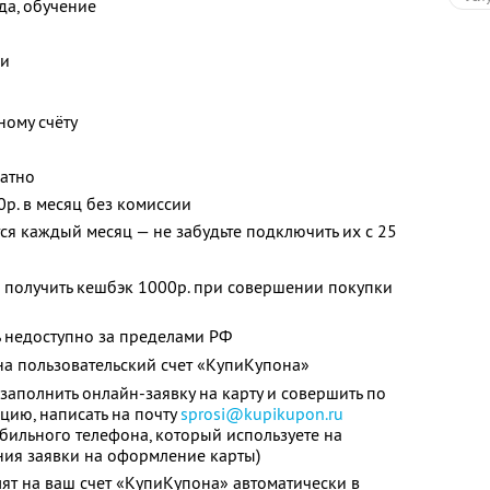
жда, обучение
ки
ному счёту
латно
0р. в месяц без комиссии
я каждый месяц — не забудьте подключить их с 25
 получить кешбэк 1000р. при совершении покупки
 недоступно за пределами РФ
а пользовательский счет «КупиКупона»
заполнить онлайн-заявку на карту и совершить по
цию, написать на почту
sprosi@kupikupon.ru
обильного телефона, который используете на
ния заявки на оформление карты)
ят на ваш счет «КупиКупона» автоматически в