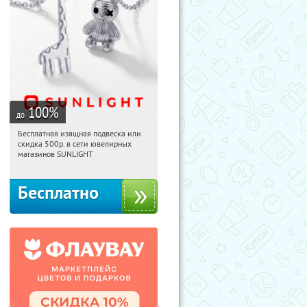
100
%
до
Бесплатная изящная подвеска или
15:51:00
Получили:
74
скидка 500р. в сети ювелирных
Россия
магазинов SUNLIGHT
Бесплатно