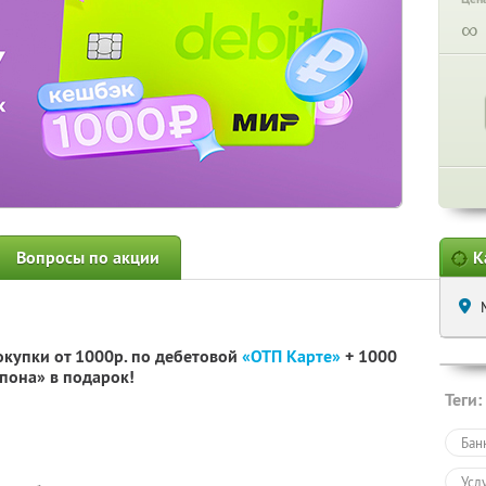
∞
Вопросы по акции
К
окупки от 1000р. по дебетовой
«ОТП Карте»
+ 1000
пона» в подарок!
Теги:
Бан
Усл