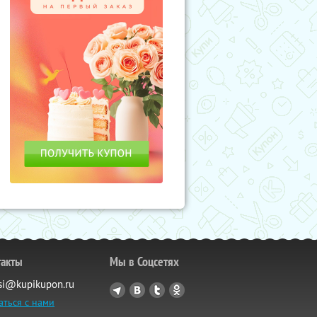
такты
Мы в Соцсетях
si@kupikupon.ru
аться с нами