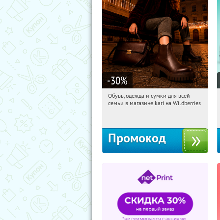
-30
%
Обувь, одежда и сумки для всей
15:51:00
Получили:
32
семьи в магазине kari на Wildberries
Россия
Промокод