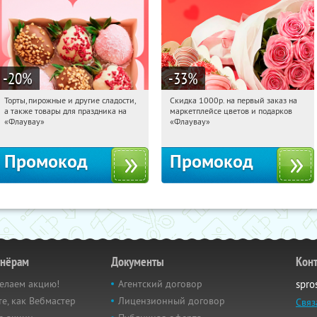
-20
%
-33
%
Торты, пирожные и другие сладости,
Скидка 1000р. на первый заказ на
15:51:00
Получили:
6
15:51:00
Получили:
18
а также товары для праздника на
маркетплейсе цветов и подарков
Россия
Россия
«Флаувау»
«Флаувау»
Промокод
Промокод
тнёрам
Документы
Кон
елаем акцию!
Агентский договор
spro
е, как Вебмастер
Лицензионный договор
Связ