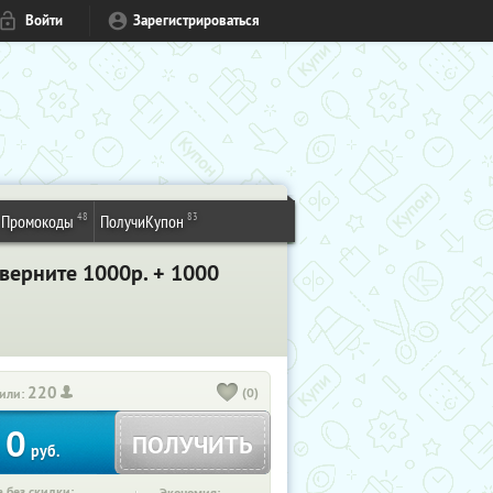
Войти
Зарегистрироваться
48
83
Промокоды
ПолучиКупон
 верните 1000р. + 1000
220
(0)
или:
0
ПОЛУЧИТЬ
руб.
 без скидки: