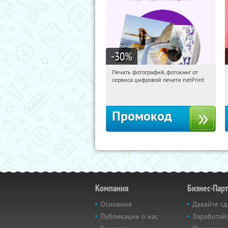
-30
%
Печать фотографий, фотокниг от
15:51:00
Получили:
4
сервиса цифровой печати netPrint
Россия
Промокод
Компания
Бизнес-Пар
Основное
Давайте сд
Публикации о нас
Заработайт