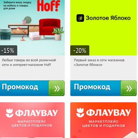
-15
%
-20
%
Любые товары во всей розничной
Первый заказ в сети магазинов
15:51:00
Получили:
83
15:51:00
Получи первым!
сети и интернет-магазине Hoff
«Золотое Яблоко»
Москва, 1-й Волоколамский проезд,
Россия
10с1
Промокод
Промокод