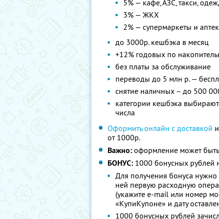
5% — кафе, АЗС, такси, оде
3% — ЖКХ
2% — супермаркеты и апте
до 3000р. кешбэка в месяц
+12% годовых по накопитель
без платы за обслуживание
переводы до 5 млн р. — бесп
снятие наличных – до 500 00
категории кешбэка выбираютс
числа
Оформить онлайн с доставкой
и
от 1000р.
Важно:
оформление может быть
БОНУС:
1000 бонусных рублей н
Для получения бонуса нужно 
ней первую расходную опера
(укажите e-mail или номер м
«КупиКупоне» и дату оставле
1000 бонусных рублей зачисл