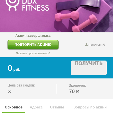
Акция завершилась
6
ПОВТОРИТЬ АКЦИЮ
Получили:
Человек проголосовало: 0
ПОЛУЧИТЬ
0
руб.
Цена без скидки:
Экономия:
∞
70
%
Основное
Адреса
Отзывы
Вопросы по акции