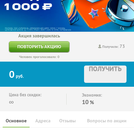
Акция завершилась
73
ПОВТОРИТЬ АКЦИЮ
Получили:
Человек проголосовало: 0
ПОЛУЧИТЬ
0
руб.
Цена без скидки:
Экономия:
∞
10
%
Основное
Адреса
Отзывы
Вопросы по акции