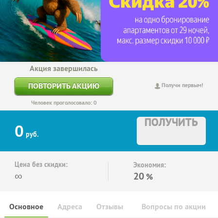
Акция завершилась
ПОВТОРИТЬ АКЦИЮ
Получи первым!
Человек проголосовало: 0
ПОЛУЧИТЬ
0
руб.
Цена без скидки:
Экономия:
∞
20
%
Основное
Адреса
Отзывы
Вопросы по акции