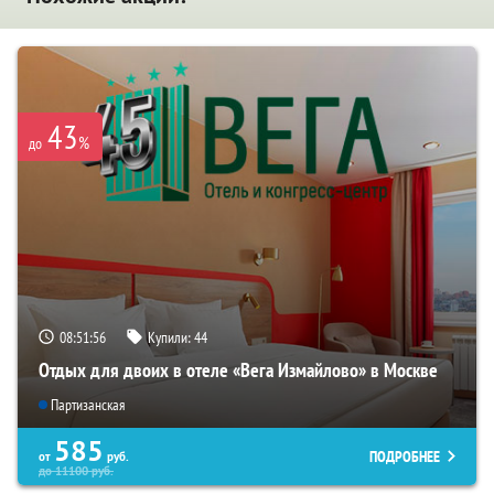
43
%
до
08:51:56
Купили:
44
Отдых для двоих в отеле «Вега Измайлово» в Москве
Партизанская
585
ПОДРОБНЕЕ
от
руб.
до
11100
руб.