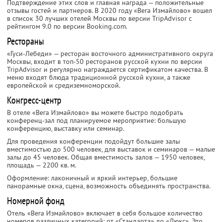
Подтверждение этих слов и главная награда — положительные
отзывы гостей и партнеров. В 2020 году «Вега Измайлово» вошел
в список 30 лучших отелей Москвы по версии TripAdvisor с
рейтингом 9.0 по версии Booking.com.
Рестораны
«Гуси-Лебеди» — ресторан восточного административного округа
Москвы, входит в топ-50 ресторанов русской кухни по версии
TripAdvisor и регулярно награждается сертификатом качества. В
меню входят блюда традиционной русской кухни, а также
европейской и средиземноморской.
Конгресс-центр
В отеле «Вега Измайлово» вы можете быстро подобрать
конференц-зал под планируемое мероприятие: большую
конференцию, выставку или семинар.
Для проведения конференции подойдут большие залы
вместимостью до 500 человек, для выставок и семинаров — малые
залы до 45 человек. Общая вместимость залов — 1950 человек,
площадь — 2200 кв. м.
Оформление: лаконичный и яркий интерьер, большие
панорамные окна, сцена, возможность объединять пространства.
Номерной фонд
Отель «Вега Измайлово» включает в себя большое количество
номеров различных категорий: от «Стандарта» до «Люкс». Это