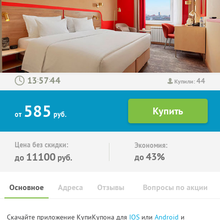
44
:
:
Купили:
585
от
руб.
Цена без скидки:
Экономия:
11100
43%
до
до
руб.
Основное
Адреса
Отзывы
Вопросы по акции
Скачайте приложение КупиКупона для
IOS
или
Android
и