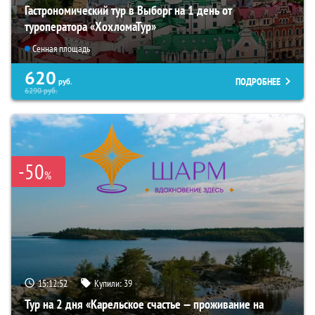
Гастрономический тур в Выборг на 1 день от
туроператора «ХохломаТур»
Сенная площадь
620
ПОДРОБНЕЕ
руб.
6290
руб.
-50
%
15:12:51
Купили:
39
Тур на 2 дня «Карельское счастье — проживание на