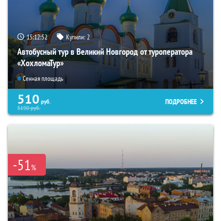
15:12:51
Купили:
2
Автобусный тур в Великий Новгород от туроператора
«ХохломаТур»
Сенная площадь
510
ПОДРОБНЕЕ
руб.
5190
руб.
-51
%