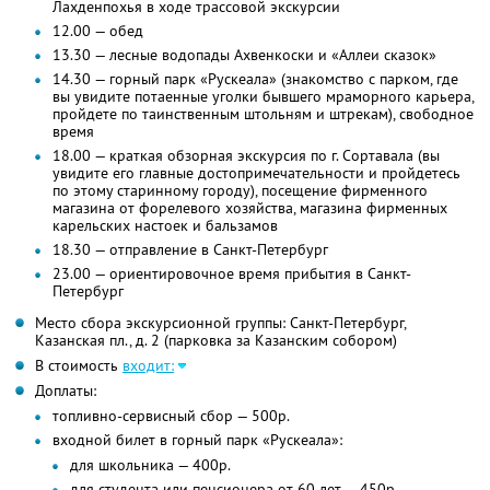
Лахденпохья в ходе трассовой экскурсии
12.00 — обед
13.30 — лесные водопады Ахвенкоски и «Аллеи сказок»
14.30 — горный парк «Рускеала» (знакомство с парком, где
вы увидите потаенные уголки бывшего мраморного карьера,
пройдете по таинственным штольням и штрекам), свободное
время
18.00 — краткая обзорная экскурсия по г. Сортавала (вы
увидите его главные достопримечательности и пройдетесь
по этому старинному городу), посещение фирменного
магазина от форелевого хозяйства, магазина фирменных
карельских настоек и бальзамов
18.30 — отправление в Санкт-Петербург
23.00 — ориентировочное время прибытия в Санкт-
Петербург
Место сбора экскурсионной группы: Санкт-Петербург,
Казанская пл., д. 2 (парковка за Казанским собором)
В стоимость
входит:
Доплаты:
топливно-сервисный сбор — 500р.
входной билет в горный парк «Рускеала»:
для школьника — 400р.
для студента или пенсионера от 60 лет — 450р.