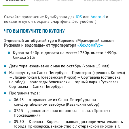
Скачайте приложение КупиКупона для
IOS
или
Android
и
покажите купон с экрана смартфона. Это удобно :)
ЧТО ВЫ ПОЛУЧИТЕ ПО КУПОНУ
1-дневный автобусный тур в Карелию «Мраморный каньон
Рускеала и водопады»
от туроператора
«ХохломаТур»
Купон за 440р. и доплата на месте: 1760р. вместо 4490р.
Скидка 51%
Даты тура: ежедневно с мая по октябрь (кроме 15 мая)
Маршрут тура: Санкт-Петербург — Приозерск (крепость Корела)
— Лахденпохья (Лютеранская Кирха) — Сортавала (остановка
на обед) — водопады Ахвенкоски — горный парк «Рускеала» —
Сортавала — Санкт-Петербург
Программа тура:
06.45 — отправление из Санкт-Петербурга на
комфортабельном автобусе (Казанский собор)
07.15 — дополнительная остановка — ст. м. «Проспект
Просвещения»
09.30 — Крепость Корела — главная достопримечательность
города Приозерска, знакомство с лютеранской кирхой в г.