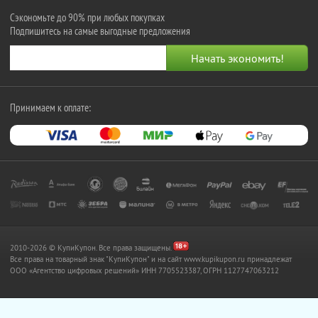
Сэкономьте до 90% при любых покупках
Подпишитесь на самые выгодные предложения
Принимаем к оплате:
2010-2026 © КупиКупон. Все права защищены.
Все права на товарный знак "КупиКупон" и на сайт www.kupikupon.ru принадлежат
OOO «Агентство цифровых решений» ИНН 7705523387, ОГРН 1127747063212