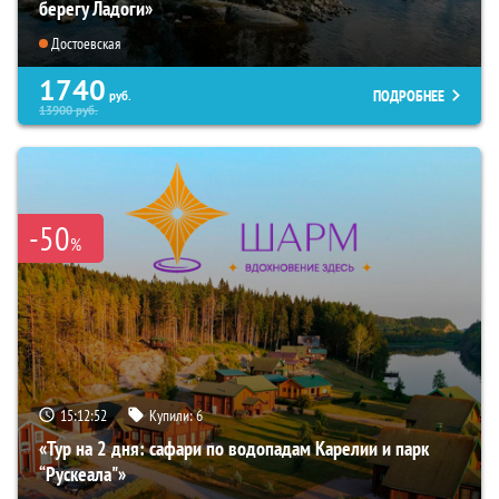
берегу Ладоги»
Достоевская
1740
ПОДРОБНЕЕ
руб.
13900
руб.
-50
%
15:12:51
Купили:
6
«Тур на 2 дня: сафари по водопадам Карелии и парк
“Рускеала"»