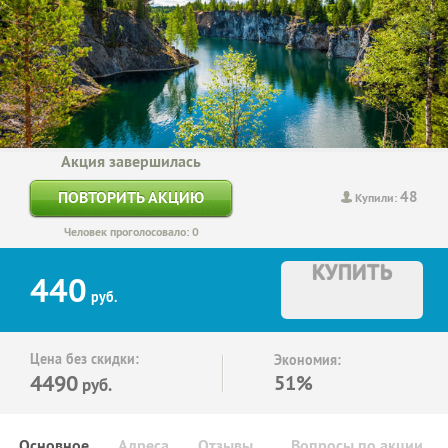
Акция завершилась
48
ПОВТОРИТЬ АКЦИЮ
Купили:
Человек проголосовало: 0
КУПИТЬ
440
руб.
Цена без скидки:
Экономия:
4490
51%
руб.
Основное
Адреса
Отзывы
Вопросы по акции