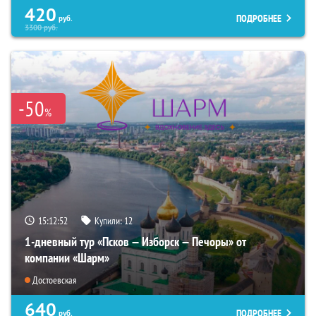
420
ПОДРОБНЕЕ
руб.
3300
руб.
-50
%
15:12:51
Купили:
12
1-дневный тур «Псков — Изборск — Печоры» от
компании «Шарм»
Достоевская
640
ПОДРОБНЕЕ
руб.