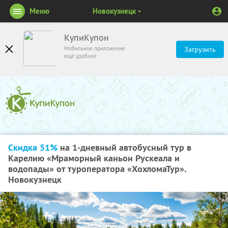
Меню
Новокузнецк
КупиКупон
Мобильное приложение
Загрузить
ещё удобнее
Скидка 51%
на 1-дневный автобусный тур в
Карелию «Мраморный каньон Рускеала и
водопады» от туроператора «ХохломаТур».
Новокузнецк