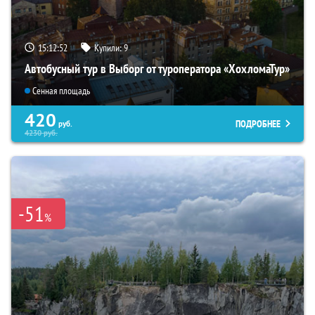
15:12:51
Купили:
9
Автобусный тур в Выборг от туроператора «ХохломаТур»
Сенная площадь
420
ПОДРОБНЕЕ
руб.
4230
руб.
-51
%