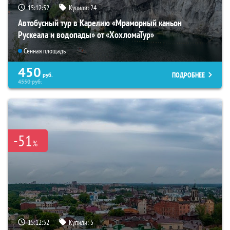
15:12:51
Купили:
24
Автобусный тур в Карелию «Мраморный каньон
Рускеала и водопады» от «ХохломаТур»
Сенная площадь
450
ПОДРОБНЕЕ
руб.
4550
руб.
-51
%
15:12:51
Купили:
5