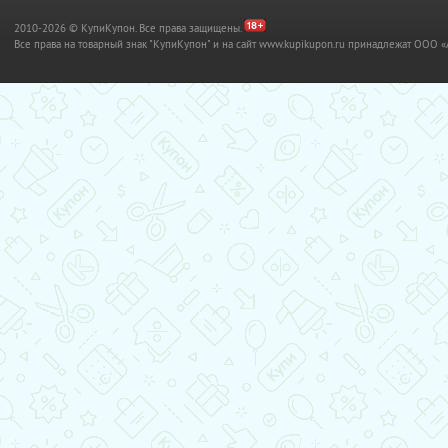
2010-2026 © КупиКупон. Все права защищены.
Все права на товарный знак "КупиКупон" и на сайт www.kupikupon.ru принадлежат OO